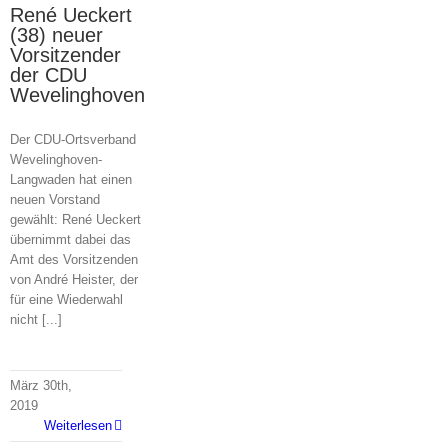
René Ueckert
en-
(38) neuer
Vorsitzender
der CDU
Wevelinghoven
Der CDU-Ortsverband
Wevelinghoven-
Langwaden hat einen
neuen Vorstand
gewählt: René Ueckert
übernimmt dabei das
Amt des Vorsitzenden
von André Heister, der
für eine Wiederwahl
nicht [...]
März 30th,
2019
Weiterlesen