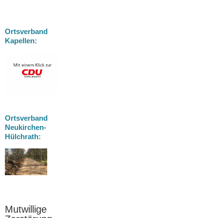
Ortsverband
Kapellen:
Ortsverband
e
g
Neukirchen-
Hülchrath:
n
s
chen
ms
n-
-
h?
Mutwillige