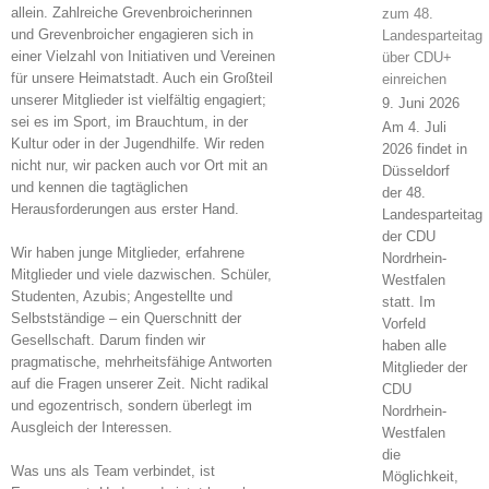
allein. Zahlreiche Grevenbroicherinnen
zum 48.
und Grevenbroicher engagieren sich in
Landesparteitag
einer Vielzahl von Initiativen und Vereinen
über CDU+
für unsere Heimatstadt. Auch ein Großteil
einreichen
unserer Mitglieder ist vielfältig engagiert;
9. Juni 2026
sei es im Sport, im Brauchtum, in der
Am 4. Juli
Kultur oder in der Jugendhilfe. Wir reden
2026 findet in
nicht nur, wir packen auch vor Ort mit an
Düsseldorf
und kennen die tagtäglichen
der 48.
Herausforderungen aus erster Hand.
Landesparteitag
der CDU
Wir haben junge Mitglieder, erfahrene
Nordrhein-
Mitglieder und viele dazwischen. Schüler,
Westfalen
Studenten, Azubis; Angestellte und
statt. Im
Selbstständige – ein Querschnitt der
Vorfeld
Gesellschaft. Darum finden wir
haben alle
pragmatische, mehrheitsfähige Antworten
Mitglieder der
auf die Fragen unserer Zeit. Nicht radikal
CDU
und egozentrisch, sondern überlegt im
Nordrhein-
Ausgleich der Interessen.
Westfalen
die
Was uns als Team verbindet, ist
Möglichkeit,