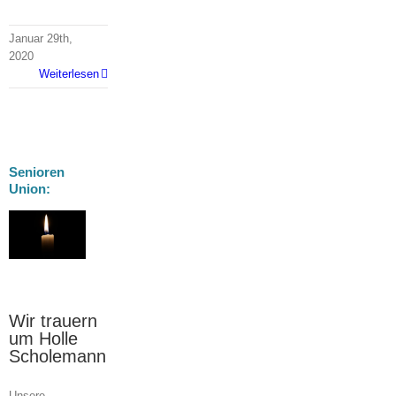
Januar 29th,
2020
Weiterlesen
Senioren
Union:
nn
d
Wir trauern
um Holle
Scholemann
Unsere