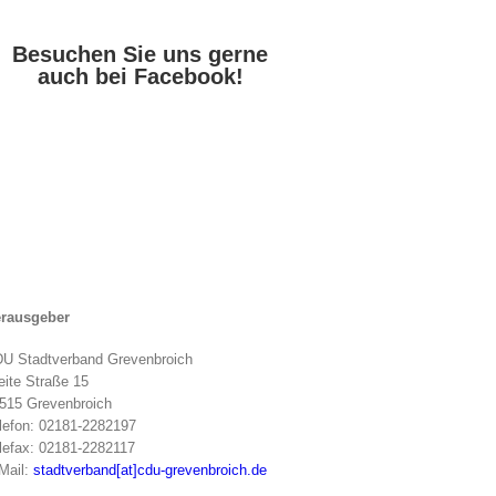
Besuchen Sie uns gerne
auch bei Facebook!
rausgeber
U Stadtverband Grevenbroich
eite Straße 15
515 Grevenbroich
lefon: 02181-2282197
lefax: 02181-2282117
Mail:
stadtverband[at]cdu-grevenbroich.de