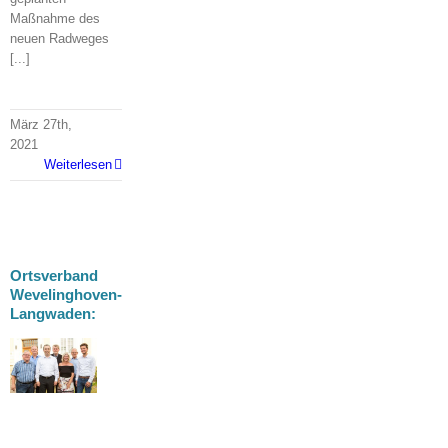
Maßnahme des
neuen Radweges
[...]
März 27th,
2021
Weiterlesen
Ortsverband
Wevelinghoven-
Langwaden:
der
hoven