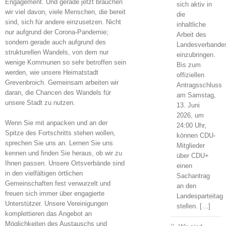
Engagement. Und gerade jetzt brauchen
sich aktiv in
wir viel davon, viele Menschen, die bereit
die
sind, sich für andere einzusetzen. Nicht
inhaltliche
nur aufgrund der Corona-Pandemie;
Arbeit des
sondern gerade auch aufgrund des
Landesverbande
strukturellen Wandels, von dem nur
einzubringen.
wenige Kommunen so sehr betroffen sein
Bis zum
werden, wie unsere Heimatstadt
offiziellen
Grevenbroich. Gemeinsam arbeiten wir
Antragsschluss
daran, die Chancen des Wandels für
am Samstag,
unsere Stadt zu nutzen.
13. Juni
2026, um
Wenn Sie mit anpacken und an der
24:00 Uhr,
Spitze des Fortschritts stehen wollen,
können CDU-
sprechen Sie uns an. Lernen Sie uns
Mitglieder
kennen und finden Sie heraus, ob wir zu
über CDU+
Ihnen passen. Unsere Ortsverbände sind
einen
in den vielfältigen örtlichen
Sachantrag
Gemeinschaften fest verwurzelt und
an den
freuen sich immer über engagierte
Landesparteitag
Unterstützer. Unsere Vereinigungen
stellen. […]
komplettieren das Angebot an
Möglichkeiten des Austauschs und