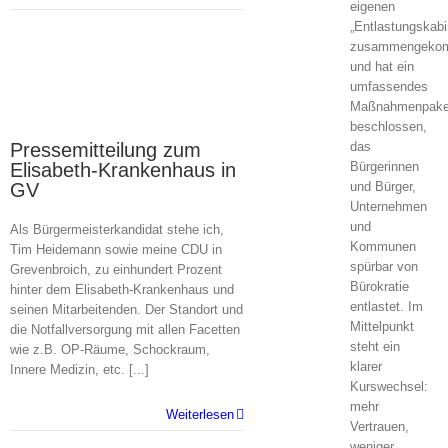
eigenen
„Entlastungskabi
zusammengeko
und hat ein
umfassendes
14
Maßnahmenpake
01, 2025
beschlossen,
das
Pressemitteilung zum
Bürgerinnen
Elisabeth-Krankenhaus in
und Bürger,
GV
Unternehmen
und
Als Bürgermeisterkandidat stehe ich,
Kommunen
Tim Heidemann sowie meine CDU in
spürbar von
Grevenbroich, zu einhundert Prozent
Bürokratie
hinter dem Elisabeth-Krankenhaus und
entlastet. Im
seinen Mitarbeitenden. Der Standort und
Mittelpunkt
die Notfallversorgung mit allen Facetten
steht ein
wie z.B. OP-Räume, Schockraum,
klarer
Innere Medizin, etc. [...]
Kurswechsel:
mehr
Weiterlesen
Vertrauen,
weniger