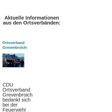
Aktuelle Informationen
aus den Ortsverbänden:
Ortsverband
Grevenbroich:
nd
oich
r
CDU
h
Ortsverband
Grevenbroich
bedankt sich
bei der
Feuerwehr