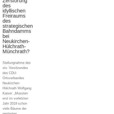
Zerstörung
des
idyllischen
Freiraums
des
strategischen
Bahndamms
bei
Neukirchen-
Hülchrath-
Münchrath?
Stellungnahme des
stv. Vorsitzendes
des CDU-
Ortsverbandes
Neukirchen-
Hülchrath Wolfgang
Kaiser: „Mussten
erst im vorletzten
Jahr 2019 schon
viele Bäume der
geplanten