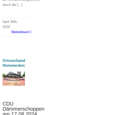
durch die [...]
April 30th,
2024
Weiterlesen
Ortsverband
Hemmerden:
choppen
4
CDU
Dämmerschoppen
am 17.08.2024