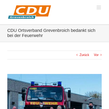
Zum
Inhalt
springen
CDU Ortsverband Grevenbroich bedankt sich
bei der Feuerwehr
Zurück
Vor
Zeige
grösseres
Bild