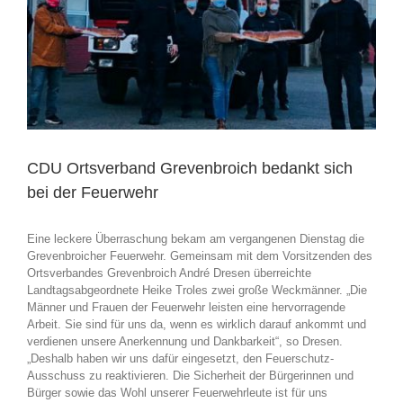
CDU Ortsverband Grevenbroich bedankt sich
bei der Feuerwehr
Eine leckere Überraschung bekam am vergangenen Dienstag die
Grevenbroicher Feuerwehr. Gemeinsam mit dem Vorsitzenden des
Ortsverbandes Grevenbroich André Dresen überreichte
Landtagsabgeordnete Heike Troles zwei große Weckmänner. „Die
Männer und Frauen der Feuerwehr leisten eine hervorragende
Arbeit. Sie sind für uns da, wenn es wirklich darauf ankommt und
verdienen unsere Anerkennung und Dankbarkeit“, so Dresen.
„Deshalb haben wir uns dafür eingesetzt, den Feuerschutz-
Ausschuss zu reaktivieren. Die Sicherheit der Bürgerinnen und
Bürger sowie das Wohl unserer Feuerwehrleute ist für uns