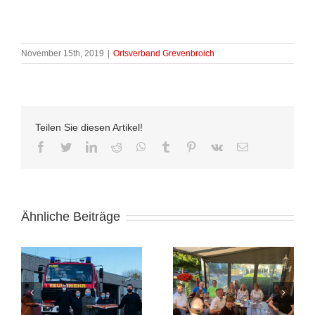
November 15th, 2019
|
Ortsverband Grevenbroich
Teilen Sie diesen Artikel!
facebook
twitter
linkedin
reddit
whatsapp
tumblr
pinterest
vk
E-
Mail
Ähnliche Beiträge
Besuch der
d
Unterwegs mit
Ausstellung:
Bürgermeisterkandidat
„Schamlos?