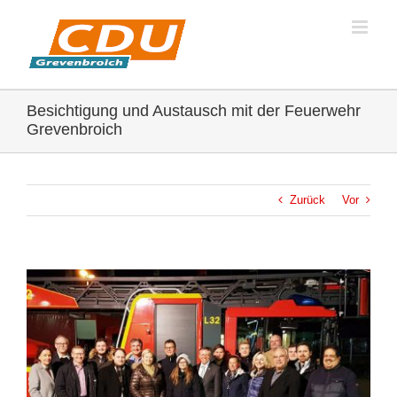
Zum
Inhalt
springen
Besichtigung und Austausch mit der Feuerwehr
Grevenbroich
Zurück
Vor
Zeige
grösseres
Bild