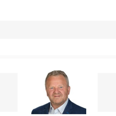
Brief des
sitzenden zur
Erwerb des Grevenbroicher
ituation des
Bahnhofsgebäudes –
linikums mit
Stellungnahme zum NGZ-
den Standort
Artikel vom 13. Januar 2024
ich und das
Krankenhaus