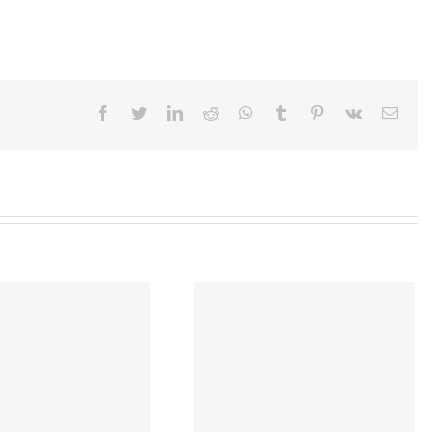
facebook
twitter
linkedin
reddit
whatsapp
tumblr
pinterest
vk
E-
Mail
Begründung zur Ablehnung
der Beschlussempfehlung
für die Standorte zur
Unterbringung geflüchteter
Menschen in der gestrigen
Ratssitzung