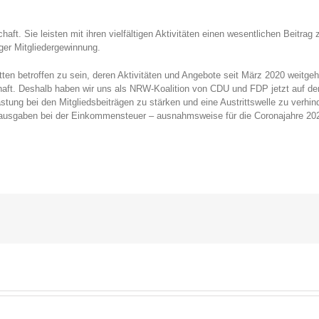
haft. Sie leisten mit ihren vielfältigen Aktivitäten einen wesentlichen Beitra
ger Mitgliedergewinnung.
itten betroffen zu sein, deren Aktivitäten und Angebote seit März 2020 weitg
dschaft. Deshalb haben wir uns als NRW-Koalition von CDU und FDP jetzt auf
lastung bei den Mitgliedsbeiträgen zu stärken und eine Austrittswelle zu verhi
rausgaben bei der Einkommensteuer – ausnahmsweise für die Coronajahre 202