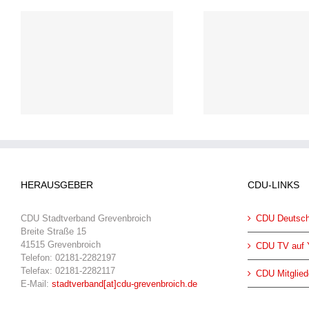
Energiekostenzuschüsse
NGZ: Heike Tr
t
für Sportvereine
wieder in 
HERAUSGEBER
CDU-LINKS
CDU Stadtverband Grevenbroich
CDU Deutsch
Breite Straße 15
41515 Grevenbroich
CDU TV auf 
Telefon: 02181-2282197
Telefax: 02181-2282117
CDU Mitglied
E-Mail:
stadtverband[at]cdu-grevenbroich.de