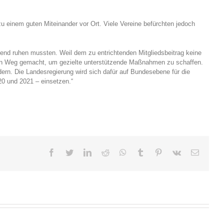
g zu einem guten Miteinander vor Ort. Viele Vereine befürchten jedoch
ehend ruhen mussten. Weil dem zu entrichtenden Mitgliedsbeitrag keine
 den Weg gemacht, um gezielte unterstützende Maßnahmen zu schaffen.
ndern. Die Landesregierung wird sich dafür auf Bundesebene für die
0 und 2021 – einsetzen.“
facebook
twitter
linkedin
reddit
whatsapp
tumblr
pinterest
vk
E-
Mail