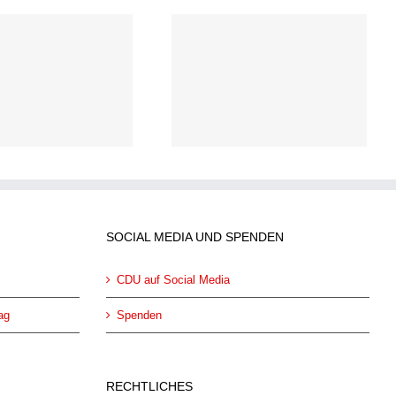
Heike Troles MdL: 6,3
Millionen Euro an
Sportförderung im Rhein-
Kreis Neuss
SOCIAL MEDIA UND SPENDEN
CDU auf Social Media
ag
Spenden
RECHTLICHES