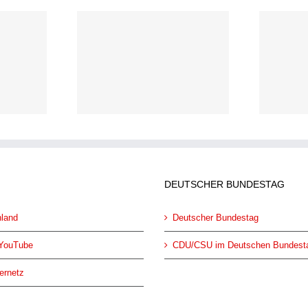
Hermann Gröhe MdB: 14.
oles schafft‘s
Mai – Tag der
den Landtag
Städtebauförderung
DEUTSCHER BUNDESTAG
land
Deutscher Bundestag
YouTube
CDU/CSU im Deutschen Bundest
ernetz