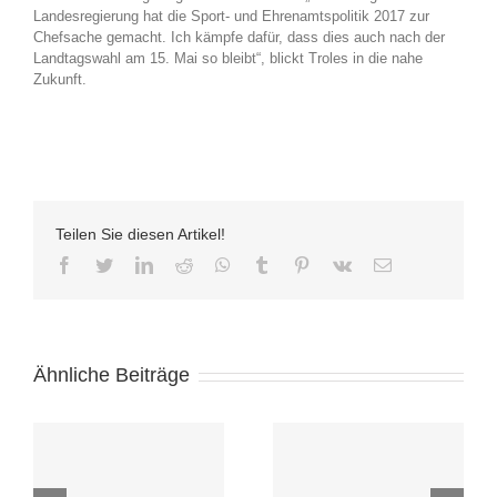
Landesregierung hat die Sport- und Ehrenamtspolitik 2017 zur
Chefsache gemacht. Ich kämpfe dafür, dass dies auch nach der
Landtagswahl am 15. Mai so bleibt“, blickt Troles in die nahe
Zukunft.
Teilen Sie diesen Artikel!
facebook
twitter
linkedin
reddit
whatsapp
tumblr
pinterest
vk
E-
Mail
Ähnliche Beiträge