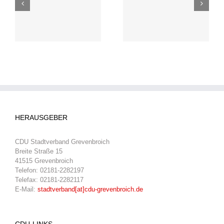
NGZ: Heike Troles
Energiekostenzuschüsse
schafft‘s wieder in
für Sportvereine
den Landtag
HERAUSGEBER
CDU Stadtverband Grevenbroich
Breite Straße 15
41515 Grevenbroich
Telefon: 02181-2282197
Telefax: 02181-2282117
E-Mail:
stadtverband[at]cdu-grevenbroich.de