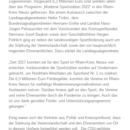
zugenommen. Insgesamt 6,3 Millionen Euro sind seitdem allein
über das Programm „Moderne Sportstätten 2022“ in den Rhein-
Kreis Neuss geflossen. Bei einem Austausch zwischen der
Landtagsabgeordneten Heike Troles, dem
Bundestagsabgeordneten Hermann Gröhe und Landrat Hans-
Jürgen Petrauschke mit dem Vorsitzenden des Kreissportbundes
Hermann-Josef Baaken sowie dem Geschäftsführer Hergen
Fröhlich ging es neben der landesseitigen Sportförderung auch um
die Stärkung der Vereinslandschaft sowie den sie hauptsächlich
tragenden Ehrenamtlichen. Dazu erklärt die Landtagsabgeordnete:
„Seit 2017 konnten wir für den Sport im Rhein-Kreis Neuss viel
erreichen. Insbesondere die Sportstätten wurden auf Vordermann
gebracht, um Nordrhein-Westfalen als Sportland Nr. 1 zu stärken.
Die 6,3 Millionen Euro Fördergelder, konnten die Vereine im Rhein-
Kreis Neuss für vielfältige Modernisierungsmaßnahmen und
Ausbauten nutzen. Darüber hinaus galt es den Sport, die Vereine
und seine Ehrenamtler durch die Pandemie zu bringen. Auch das
ist uns dank gezielter Förder- und Unterstützungsprogramme
gelungen.“
Einig waren sich die Vertreter aus Politik und Kreissportbund, dass
die Stärkung der Vereinslandschaft und den Ehrenamtlern vor Ort
in diesem Umfang fortgeführt werden soll. „Die CDU-geführte