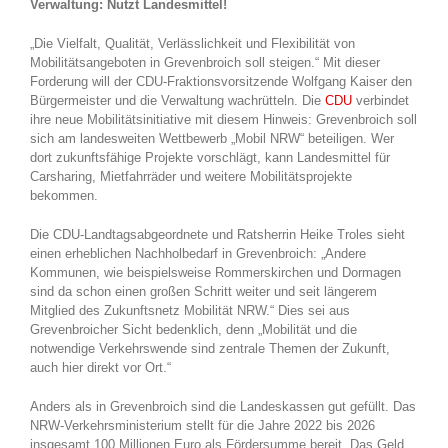
Verwaltung: Nutzt Landesmittel!
„Die Vielfalt, Qualität, Verlässlichkeit und Flexibilität von
Mobilitätsangeboten in Grevenbroich soll steigen.“ Mit dieser
Forderung will der CDU-Fraktionsvorsitzende Wolfgang Kaiser den
Bürgermeister und die Verwaltung wachrütteln. Die
CDU
verbindet
ihre neue Mobilitätsinitiative mit diesem Hinweis: Grevenbroich soll
sich am landesweiten Wettbewerb „Mobil NRW“ beteiligen. Wer
dort zukunftsfähige Projekte vorschlägt, kann Landesmittel für
Carsharing, Mietfahrräder und weitere Mobilitätsprojekte
bekommen.
Die CDU-Landtagsabgeordnete und Ratsherrin Heike Troles sieht
einen erheblichen Nachholbedarf in Grevenbroich: „Andere
Kommunen, wie beispielsweise Rommerskirchen und Dormagen
sind da schon einen großen Schritt weiter und seit längerem
Mitglied des Zukunftsnetz Mobilität NRW.“ Dies sei aus
Grevenbroicher Sicht bedenklich, denn „Mobilität und die
notwendige Verkehrswende sind zentrale Themen der Zukunft,
auch hier direkt vor Ort.“
Anders als in Grevenbroich sind die Landeskassen gut gefüllt. Das
NRW-Verkehrsministerium stellt für die Jahre 2022 bis 2026
insgesamt 100 Millionen Euro als Fördersumme bereit. Das Geld