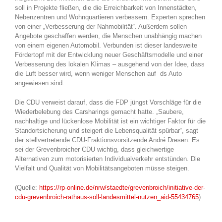
soll in Projekte fließen, die die Erreichbarkeit von Innenstädten,
Nebenzentren und Wohnquartieren verbessern. Experten sprechen
von einer „Verbesserung der Nahmobilität“. Außerdem sollen
Angebote geschaffen werden, die Menschen unabhängig machen
von einem eigenen Automobil. Verbunden ist dieser landesweite
Fördertopf mit der Entwicklung neuer Geschäftsmodelle und einer
Verbesserung des lokalen Klimas – ausgehend von der Idee, dass
die Luft besser wird, wenn weniger Menschen auf ds Auto
angewiesen sind.
Die CDU verweist darauf, dass die FDP jüngst Vorschläge für die
Wiederbelebung des Carsharings gemacht hatte. „Saubere,
nachhaltige und lückenlose Mobilität ist ein wichtiger Faktor für die
Standortsicherung und steigert die Lebensqualität spürbar“, sagt
der stellvertretende CDU-Fraktionsvorsitzende André Dresen. Es
sei der Grevenbroicher CDU wichtig, dass gleichwertige
Alternativen zum motorisierten Individualverkehr entstünden. Die
Vielfalt und Qualität von Mobilitätsangeboten müsse steigen.
(Quelle:
https://rp-online.de/nrw/staedte/grevenbroich/initiative-der-
cdu-grevenbroich-rathaus-soll-landesmittel-nutzen_aid-55434765
)