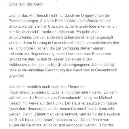
Ende fehlt das Geld.“
Und für das will Heesch nicht nur durch ein Umgewichten der
Prioritäten sorgen. Auch im Bereich Wirtschaftsförderung und
Strukturwandel sieht er Chancen. „Eine leitende Idee erkenne ich
hier bis jetzt nicht“, merkt er kritisch an. Es gebe aber
Strukturfonds, die von anderen Städten sonst längst angezapft
würden, deren Nutzung in Grevenbroich bisher verschlafen worden
sei. Und große Flächen, die zur Verfügung stehen würden,
müssten zur Regenerierung neuer Gewerbesteuer-Einnahmen
genutzt werden. Schon zu seinen Zeiten als CDU-
Fraktionsvorsitzender im Rat (Ende vergangenen Jahrhunderts)
habe er die einseitige Gewichtung des Gewerbes in Grevenbroich
gegeißelt.
Und da ist natürlich auch noch das Thema der
Haushaltskonsolidierung: „Das ist nicht nur eine Floskel. Es geht
wörtlich um die Existenz von Grevenbroich“, bringt es Michael
Heesch mit Verve auf den Punkt. Der Haushaltsausgleich müsse
(nach dem Herausrechnen der neuen Corona-Schulden) erreicht
werden. Denn: „Findet man keine Antwort, wird es für die Bewohner
der Stadt teuer, sehr teuer“, rechnet er vor: Dann könnte von
außen die Grundsteuer locker mal verdoppelt werden. „Und das