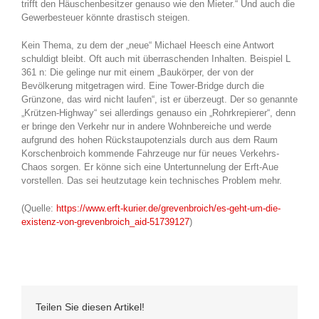
trifft den Häuschenbesitzer genauso wie den Mieter.“ Und auch die
Gewerbesteuer könnte drastisch steigen.
Kein Thema, zu dem der „neue“ Michael Heesch eine Antwort
schuldigt bleibt. Oft auch mit überraschenden Inhalten. Beispiel L
361 n: Die gelinge nur mit einem „Baukörper, der von der
Bevölkerung mitgetragen wird. Eine Tower-Bridge durch die
Grünzone, das wird nicht laufen“, ist er überzeugt. Der so genannte
„Krützen-Highway“ sei allerdings genauso ein „Rohrkrepierer“, denn
er bringe den Verkehr nur in andere Wohnbereiche und werde
aufgrund des hohen Rückstaupotenzials durch aus dem Raum
Korschenbroich kommende Fahrzeuge nur für neues Verkehrs-
Chaos sorgen. Er könne sich eine Untertunnelung der Erft-Aue
vorstellen. Das sei heutzutage kein technisches Problem mehr.
(Quelle:
https://www.erft-kurier.de/grevenbroich/es-geht-um-die-
existenz-von-grevenbroich_aid-51739127
)
Teilen Sie diesen Artikel!