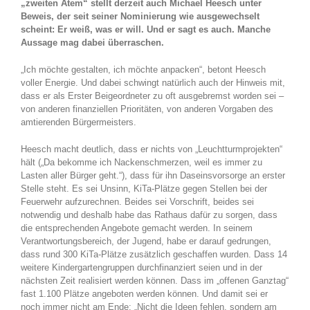
„zweiten Atem“ stellt derzeit auch Michael Heesch unter
Beweis, der seit seiner Nominierung wie ausgewechselt
scheint: Er weiß, was er will. Und er sagt es auch. Manche
Aussage mag dabei überraschen.
„Ich möchte gestalten, ich möchte anpacken“, betont Heesch
voller Energie. Und dabei schwingt natürlich auch der Hinweis mit,
dass er als Erster Beigeordneter zu oft ausgebremst worden sei –
von anderen finanziellen Prioritäten, von anderen Vorgaben des
amtierenden Bürgermeisters.
Heesch macht deutlich, dass er nichts von „Leuchtturmprojekten“
hält („Da bekomme ich Nackenschmerzen, weil es immer zu
Lasten aller Bürger geht.“), dass für ihn Daseinsvorsorge an erster
Stelle steht. Es sei Unsinn, KiTa-Plätze gegen Stellen bei der
Feuerwehr aufzurechnen. Beides sei Vorschrift, beides sei
notwendig und deshalb habe das Rathaus dafür zu sorgen, dass
die entsprechenden Angebote gemacht werden. In seinem
Verantwortungsbereich, der Jugend, habe er darauf gedrungen,
dass rund 300 KiTa-Plätze zusätzlich geschaffen wurden. Dass 14
weitere Kindergartengruppen durchfinanziert seien und in der
nächsten Zeit realisiert werden können. Dass im „offenen Ganztag“
fast 1.100 Plätze angeboten werden können. Und damit sei er
noch immer nicht am Ende: „Nicht die Ideen fehlen, sondern am